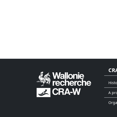
CR
Hist
A pr
Org