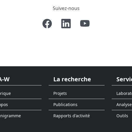
Suivez-nous
A-W
La recherche
Servi
orique
Projets
Laborat
opos
Publications
Analyse
anigramme
Rapports d'activité
Outils