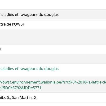
maladies et ravageurs du douglas
ttre de l'OWSF
3
maladies et ravageurs du douglas
://owsf.environnement.wallonie.be/fr/09-04-2018-la-lettre-
ml?IDC=5792&IDD=5771
tz, S., San Martin, G.