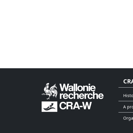
CR
Hist
A pr
Org