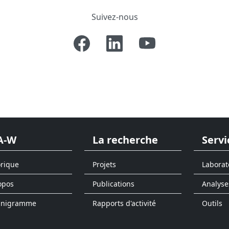
Suivez-nous
A-W
La recherche
Servi
orique
Projets
Laborat
opos
Publications
Analyse
anigramme
Rapports d'activité
Outils