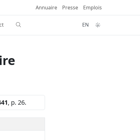
Annuaire
Presse
Emplois
ct
EN
ire
441
, p. 26.