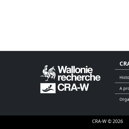
CR
Hist
A pr
Org
CRA-W © 2026