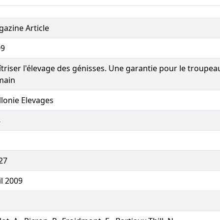
azine Article
09
triser l'élevage des génisses. Une garantie pour le troupeau
main
lonie Elevages
8
27
il 2009