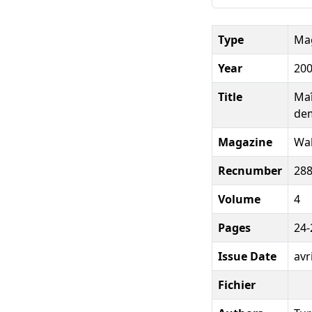
Type
Mag
Year
20
Title
Maî
de
Magazine
Wal
Recnumber
28
Volume
4
Pages
24-
Issue Date
avr
Fichier