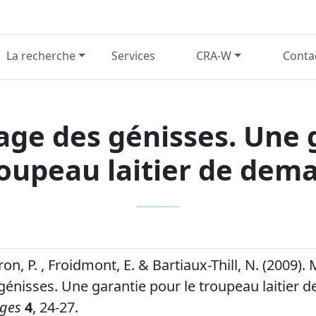
La recherche
Services
CRA-W
Conta
vage des génisses. Une 
oupeau laitier de dem
cron, P. , Froidmont, E. & Bartiaux-Thill, N. (2009). 
 génisses. Une garantie pour le troupeau laitier 
ages
4
, 24-27.