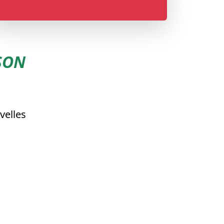
SON
velles