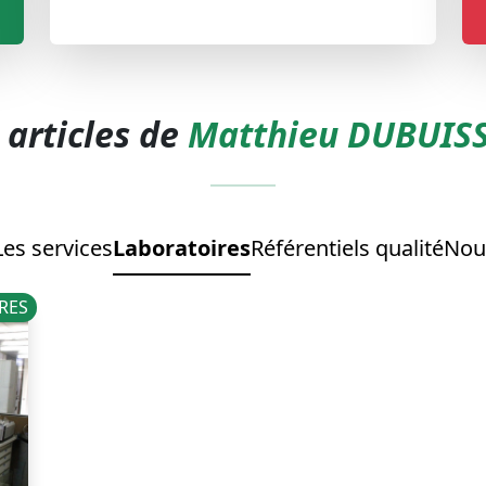
 articles de
Matthieu DUBUIS
Les services
Laboratoires
Référentiels qualité
Nou
RES