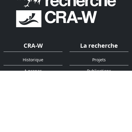
CRA-W
La recherche
Historique
Projets
A propos
Publications
Organigramme
Rapports d'activité
Services
Accès rapides
Laboratoires
Contact
Analyses
Annuaire
Outils
Presse