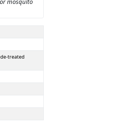
 for mosquito
ide-treated