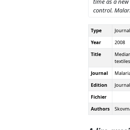
time as a new 
control.
Malari
Type
Journal
Year
2008
Title
Median
textile
Journal
Malaria
Edition
Journal
Fichier
Authors
Skovman