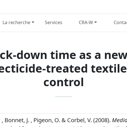
La recherche
Services
CRA-W
Conta
ck-down time as a new
ecticide-treated textil
control
 Bonnet, J. , Pigeon, O. & Corbel, V. (2008).
Media