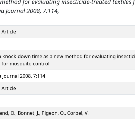
method for evaluating insecticide-treated textiles
a Journal 2008, 7:114,
 Article
 knock-down time as a new method for evaluating insectic
s for mosquito control
 Journal 2008, 7:114
 Article
d, O., Bonnet, J., Pigeon, O., Corbel, V.