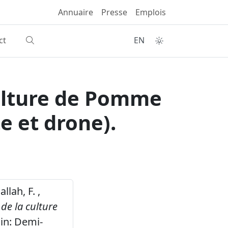
Annuaire
Presse
Emplois
ct
EN
culture de Pomme
te et drone).
llah, F. ,
 de la culture
in: Demi-