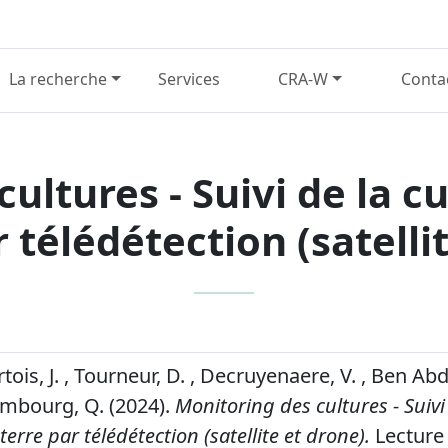
La recherche
Services
CRA-W
Conta
cultures - Suivi de la 
 télédétection (satelli
rtois, J. , Tourneur, D. , Decruyenaere, V. , Ben Abda
Limbourg, Q. (2024).
Monitoring des cultures - Suivi
rre par télédétection (satellite et drone).
Lecture 