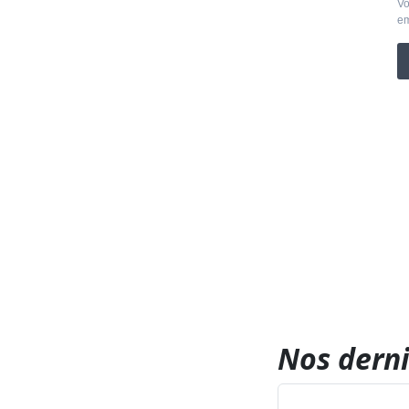
Vo
em
Nos derni