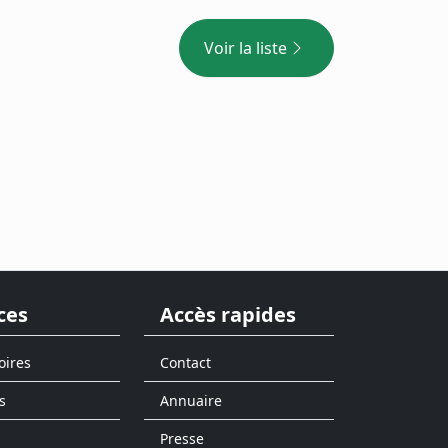
Voir la liste
ces
Accès rapides
oires
Contact
s
Annuaire
Presse