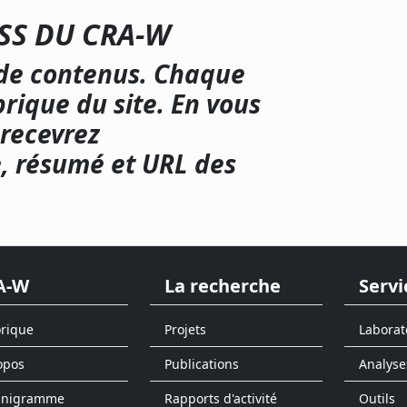
RSS DU
CRA-W
s de contenus. Chaque
rique du site. En vous
 recevrez
, résumé et URL des
A-W
La recherche
Servi
orique
Projets
Laborat
opos
Publications
Analyse
anigramme
Rapports d'activité
Outils