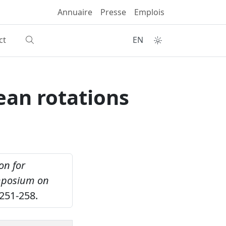
Annuaire
Presse
Emplois
ct
EN
bean rotations
ion for
ymposium on
251-258.