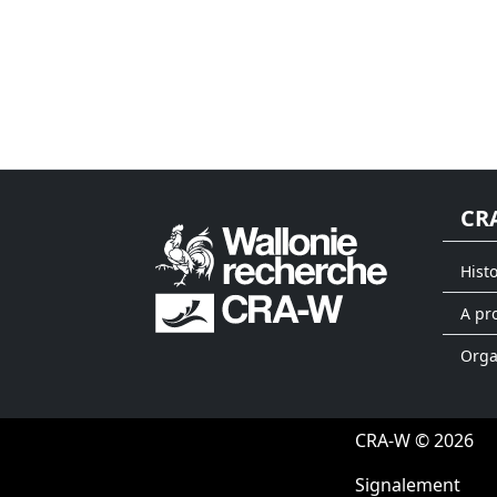
CR
Hist
A pr
Org
CRA-W © 2026
Signalement