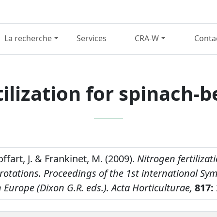
La recherche
Services
CRA-W
Conta
ilization for spinach-
offart, J. & Frankinet, M. (2009).
Nitrogen fertilizat
rotations.
Proceedings of the 1st international S
n Europe (Dixon G.R. eds.). Acta Horticulturae,
817: