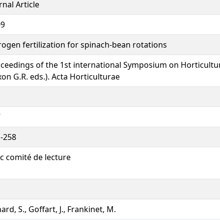
rnal Article
09
rogen fertilization for spinach-bean rotations
ceedings of the 1st international Symposium on Horticultu
xon G.R. eds.). Acta Horticulturae
1
7
-258
c comité de lecture
ard, S., Goffart, J., Frankinet, M.