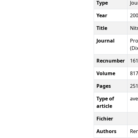
Type
Jou
Year
20
Title
Nit
Journal
Pro
(Di
Recnumber
16
Volume
81
Pages
251
Type of
ave
article
Fichier
Authors
Ren