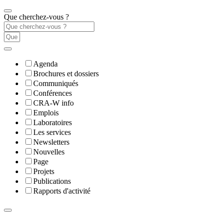
Que cherchez-vous ?
Agenda
Brochures et dossiers
Communiqués
Conférences
CRA-W info
Emplois
Laboratoires
Les services
Newsletters
Nouvelles
Page
Projets
Publications
Rapports d'activité