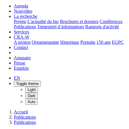
Agenda
Nouvelles
La recherche
Projets
L'actualité du bio
Brochures et dossiers
Conférences
Publications
Trimestriel d’informations
Rapports d'activité
Services
CRA-W
A propos
Organigramme
Historique
Portraits
150 ans
EGPC
Contact
Annuaire
Presse
Emplois
EN
Toggle theme
Light
Dark
Auto
Accueil
Publications
Publications