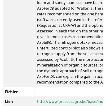
loam and sandy loam soil have been us
AzoFert® adapted for Wallonia. The d
rates recommended on the one hand b
(software currently used in the referen
(Requasud) at CRA-W) and the optimal d
assessed in each trial on the other h
gives in most cases recommendation 
Azobil®. The nitrogen uptake measured
unfertilized control plot also shows a 
nitrogen supply from the soil assesse
assessed by Azobil®. The more accurat
mineralization of organic sources, pr
the dynamic approach of soil nitrogen 
AzoFert®, can explain the gain in accu
recommendation compared to the Azo
Fichier
Lien
http://www.pressesagro.be/base/index