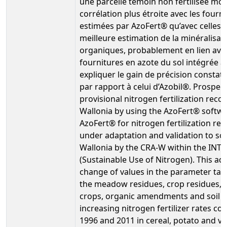
une parcelle témoin non fertilisée mon
corrélation plus étroite avec les fourni
estimées par AzoFert® qu’avec celles 
meilleure estimation de la minéralisat
organiques, probablement en lien ave
fournitures en azote du sol intégrée a
expliquer le gain de précision constat
par rapport à celui d’Azobil®. Prospec
provisional nitrogen fertilization reco
Wallonia by using the AzoFert® softwa
AzoFert® for nitrogen fertilization r
under adaptation and validation to soil
Wallonia by the CRA-W within the INTE
(Sustainable Use of Nitrogen). This a
change of values in the parameter tabl
the meadow residues, crop residues, c
crops, organic amendments and soil ty
increasing nitrogen fertilizer rates 
1996 and 2011 in cereal, potato and v