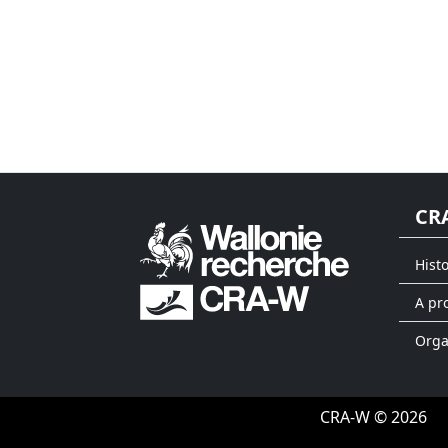
CR
Hist
A pr
Org
CRA-W © 2026