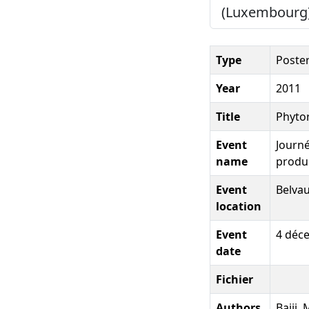
(Luxembourg)
Type
Poste
Year
2011
Title
Phytor
Event
Journé
name
produ
Event
Belva
location
Event
4 déc
date
Fichier
Authors
Bajji, 