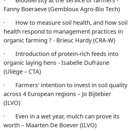
·
Biodiversity at the service of farmers -
Fanny Boeraeve (Gembloux Agro-Bio Tech)
·
How to measure soil health, and how soil
health respond to management practices in
organic farming ? - Brieuc Hardy (CRA-W)
·
Introduction of protein-rich feeds into
organic laying hens - Isabelle Dufrasne
(
Uliège – CTA)
·
Farmers' intention to invest in soil quality
across 4 European regions – Jo Bijtebier
(ILVO)
·
Even in a wet year, mulch can prove its
worth – Maarten De Boever (ILVO)