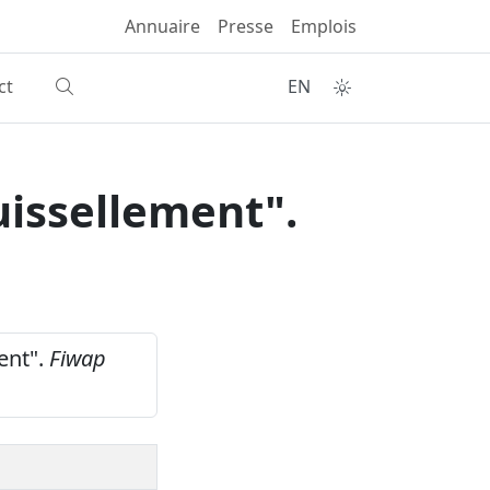
Annuaire
Presse
Emplois
ct
EN
uissellement".
ment".
Fiwap