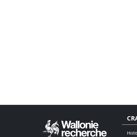
CR
Hist