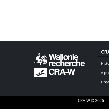
CR
Hist
A pr
Org
CRA-W © 2026