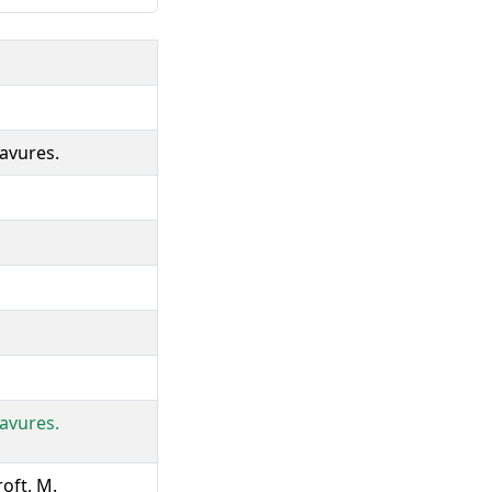
avures.
avures.
roft, M.