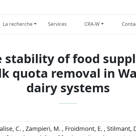
La recherche
Services
CRA-W
Conta
 stability of food supp
lk quota removal in Wa
dairy systems
lise, C. , Zampieri, M. , Froidmont, E. , Stilmant,