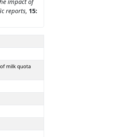
the impact of
ic reports,
15:
 of milk quota