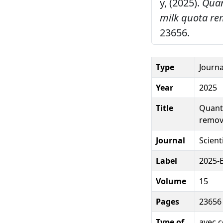
y, (2025).
Quan
milk quota rem
23656.
Type
Journa
Year
2025
Title
Quanti
remova
Journal
Scient
Label
2025-
Volume
15
Pages
23656
Type of
avec c