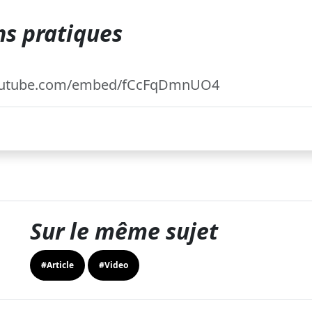
s pratiques
youtube.com/embed/fCcFqDmnUO4
Sur le même sujet
#Article
#Video