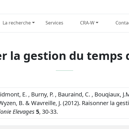
La recherche
Services
CRA-W
Conta
r la gestion du temps d
oidmont, E. , Burny, P. , Bauraind, C. , Bouqiaux, J.M.
 Wyzen, B. & Wavreille, J. (2012). Raisonner la ge
onie Elevages
5
, 30-33.