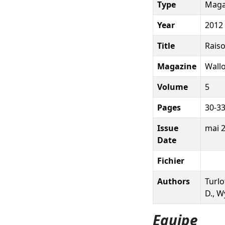
Type
Magaz
Year
2012
Title
Raiso
Magazine
Wallo
Volume
5
Pages
30-3
Issue
mai 
Date
Fichier
Authors
Turlo
D., W
Equipe