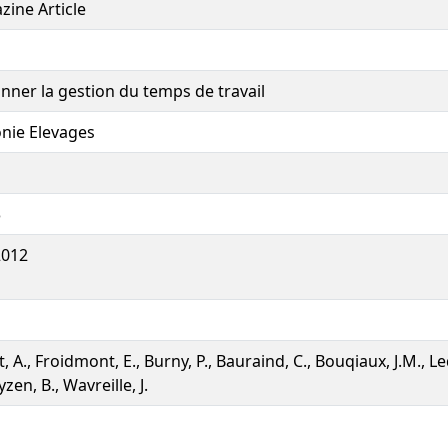
ine Article
nner la gestion du temps de travail
nie Elevages
3
2012
t, A., Froidmont, E., Burny, P., Bauraind, C., Bouqiaux, J.M., Le
yzen, B., Wavreille, J.