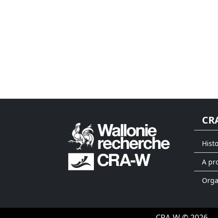
CR
Hist
A pr
Org
CRA-W © 2026