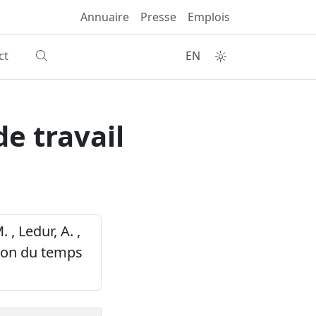
Annuaire
Presse
Emplois
ct
EN
e travail
 , Ledur, A. ,
stion du temps