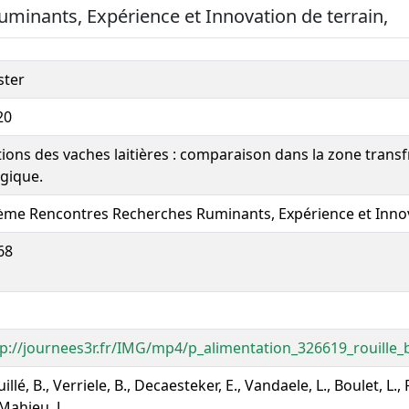
minants, Expérience et Innovation de terrain,
ster
20
ions des vaches laitières : comparaison dans la zone transf
lgique.
ème Rencontres Recherches Ruminants, Expérience et Innov
68
tp://journees3r.fr/IMG/mp4/p_alimentation_326619_rouille
illé, B., Verriele, B., Decaesteker, E., Vandaele, L., Boulet, L.,
 Mahieu, J.