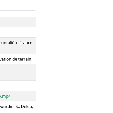
rontalière France-
ation de terrain
_b.mp4
 Fourdin, S., Deleu,