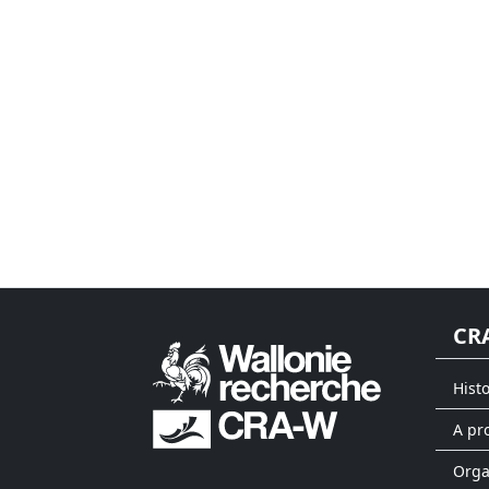
CR
Hist
A pr
Org