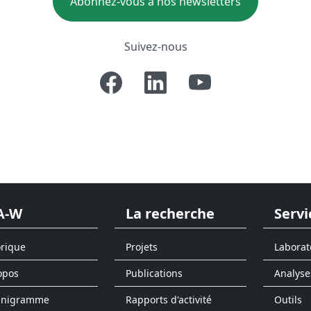
Abonnez-vous à nos newsletters
Suivez-nous
A-W
La recherche
Servi
orique
Projets
Laborat
opos
Publications
Analyse
anigramme
Rapports d'activité
Outils