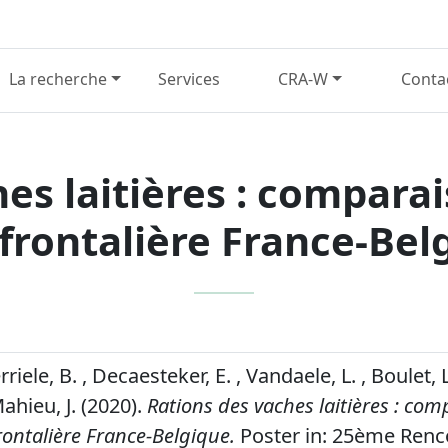
La recherche
Services
CRA-W
Conta
es laitières : compara
frontalière France-Bel
erriele, B. , Decaesteker, E. , Vandaele, L. , Boulet, L
Mahieu, J. (2020).
Rations des vaches laitières : co
rontalière France-Belgique.
Poster in: 25ème Renc