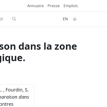
Annuaire
Presse
Emplois
ct
EN
ison dans la zone
gique.
. , Fourdin, S.
mparaison dans
ontres