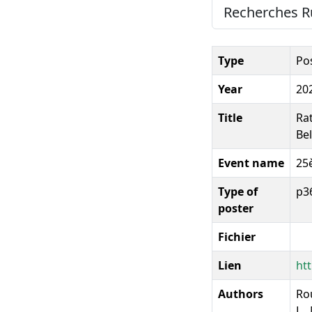
Recherches Ru
Type
Po
Year
20
Title
Rat
Be
Event name
25
Type of
p3
poster
Fichier
Lien
ht
Authors
Rou
L.,