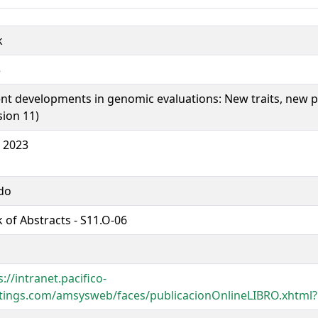
k
3
nt developments in genomic evaluations: New traits, new 
sion 11)
 2023
do
 of Abstracts - S11.O-06
s://intranet.pacifico-
ings.com/amsysweb/faces/publicacionOnlineLIBRO.xhtml?