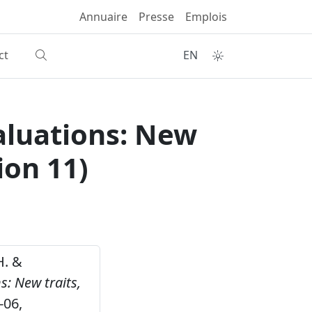
Annuaire
Presse
Emplois
ct
EN
aluations: New
ion 11)
H. &
: New traits,
-06,