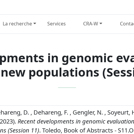
La recherche
Services
CRA-W
Conta
pments in genomic ev
, new populations (Sess
ehareng, D. , Dehareng, F. , Gengler, N. , Soyeurt, 
(2023).
Recent developments in genomic evaluations
ns (Session 11)
. Toledo, Book of Abstracts - S11.O