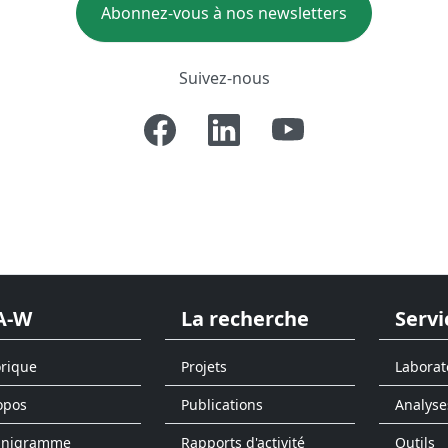
Abonnez-vous à nos newsletters
Suivez-nous
A-W
La recherche
Servi
orique
Projets
Laborat
opos
Publications
Analyse
anigramme
Rapports d'activité
Outils