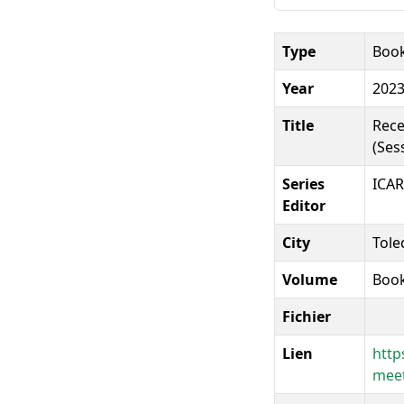
Type
Boo
Year
202
Title
Rece
(Ses
Series
ICAR
Editor
City
Tole
Volume
Book
Fichier
Lien
http
meet