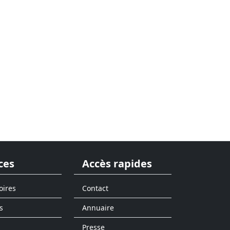
ces
Accès rapides
oires
Contact
s
Annuaire
Presse