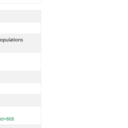
populations
id=868