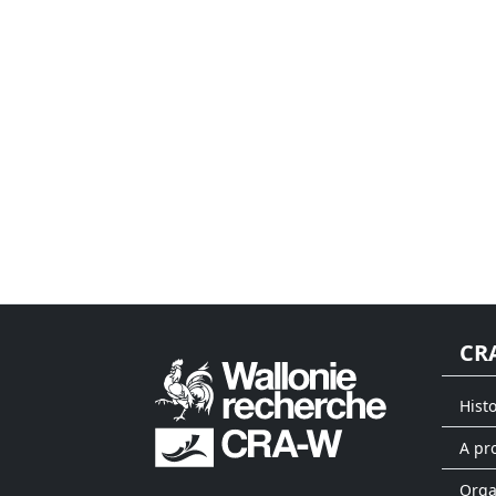
CR
Hist
A pr
Org