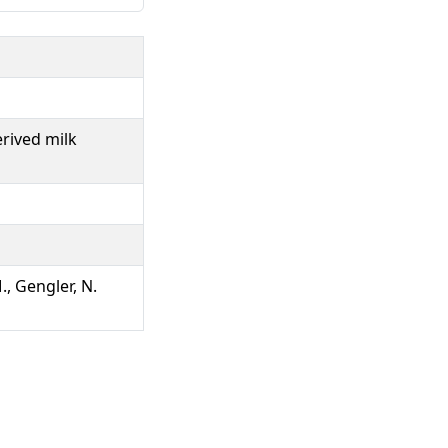
erived milk
., Gengler, N.