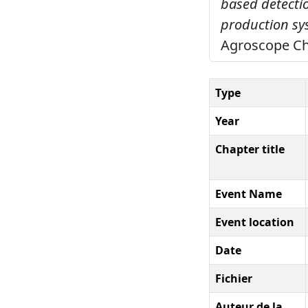
based detectio
production sy
Agroscope Cha
Type
Year
Chapter title
Event Name
Event location
Date
Fichier
Auteur de la