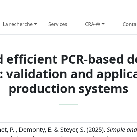
La recherche
Services
CRA-W
Conta
 efficient PCR-based d
 validation and applica
production systems
chet, P. , Demonty, E. & Steyer, S. (2025).
Simple and 