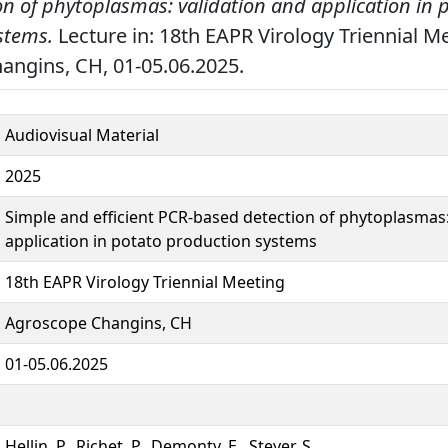
n of phytoplasmas: validation and application in 
stems.
Lecture in: 18th EAPR Virology Triennial M
ngins, CH, 01-05.06.2025.
Audiovisual Material
2025
Simple and efficient PCR-based detection of phytoplasmas:
application in potato production systems
18th EAPR Virology Triennial Meeting
Agroscope Changins, CH
01-05.06.2025
Hellin, P., Richet, P., Demonty, E., Steyer, S.