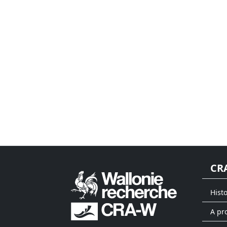
CR
Hist
A pr