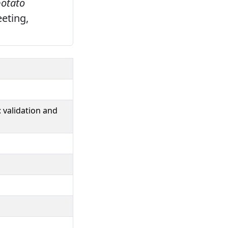
potato
eeting,
 validation and