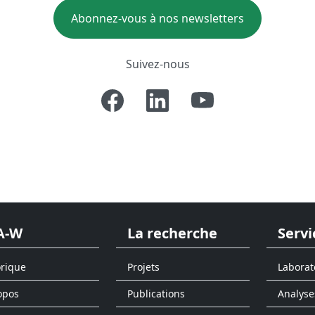
Abonnez-vous à nos newsletters
Suivez-nous
A-W
La recherche
Servi
orique
Projets
Laborat
opos
Publications
Analyse