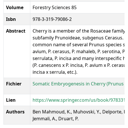
Volume
Forestry Sciences 85
Isbn
978-3-319-79086-2
Abstract
Cherry is a member of the Rosaceae family,
subfamily Prunoideae, subgenus Cerasus. It 
common name of several Prunus species suc
avium, P. cerasus, P. mahaleb, P. serotina, P.
serrulata, P. incisa and many interspecific h
(P. canescens x P. incisa, P. avium x P. cerasus
incisa x serrula, etc.).
Fichier
Somatic Embryogenesis in Cherry (Prunus s
Lien
https://www.springer.com/us/book/978331
Authors
Ben Mahmoud, K., Muhovski, Y., Delporte, F.,
Jemmali, A., Druart, P.