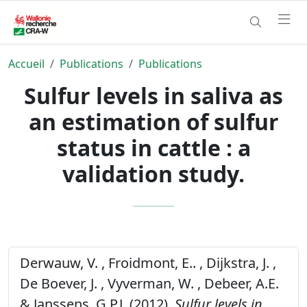
Accueil
Publications
Publications
Sulfur levels in saliva as
an estimation of sulfur
status in cattle : a
validation study.
Derwauw, V. , Froidmont, E.. , Dijkstra, J. ,
De Boever, J. , Vyverman, W. , Debeer, A.E.
& Janssens, G.P.J. (2012).
Sulfur levels in