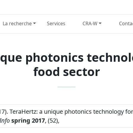
La recherche
Services
CRA-W
Conta
ique photonics technolo
food sector
17). TeraHertz: a unique photonics technology for
Info
spring 2017
, (52),