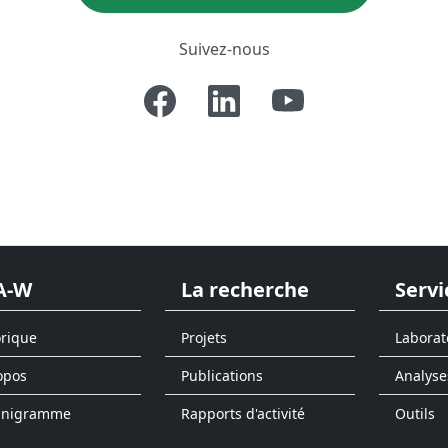
Suivez-nous
A-W
La recherche
Servi
orique
Projets
Laborat
opos
Publications
Analyse
anigramme
Rapports d'activité
Outils