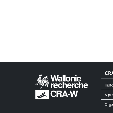
CR
Hist
A pr
Org