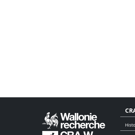
CR
Hist