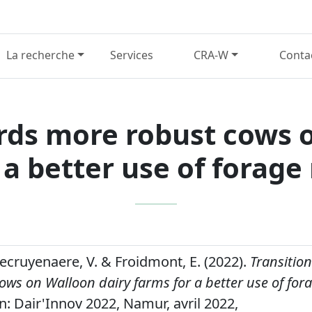
La recherche
Services
CRA-W
Conta
rds more robust cows 
 a better use of forage
Decruyenaere, V. & Froidmont, E. (2022).
Transitio
ws on Walloon dairy farms for a better use of for
n: Dair'Innov 2022, Namur, avril 2022,