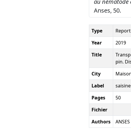
au nématode du
Anses, 50.
Type
Report
Year
2019
Title
Transp
pin. Di
City
Maison
Label
saisin
Pages
50
Fichier
Authors
ANSES