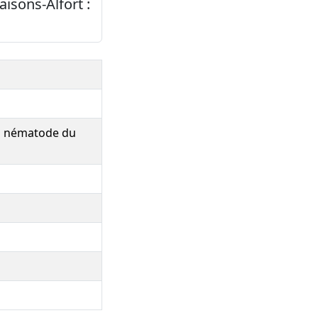
isons-Alfort :
au nématode du