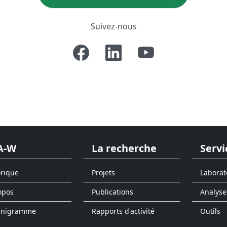
Suivez-nous
A-W
La recherche
Servi
orique
Projets
Laborat
opos
Publications
Analyse
anigramme
Rapports d'activité
Outils