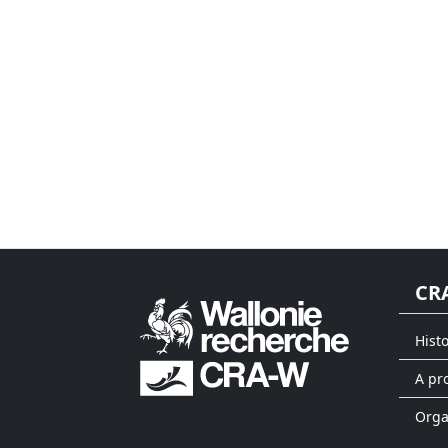
CR
Hist
A pr
Org