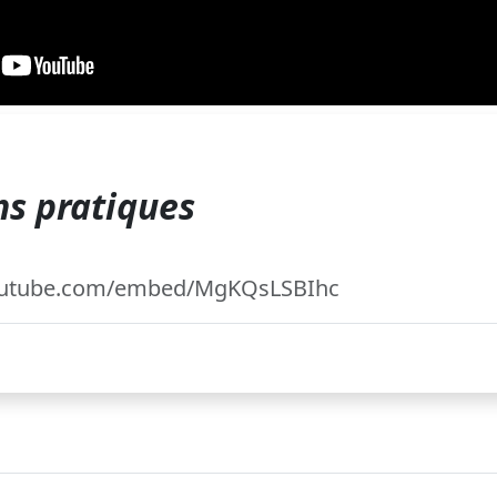
s pratiques
outube.com/embed/MgKQsLSBIhc