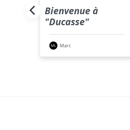
Bienvenue à
pour
"Ducasse"
ilité
s
Marc