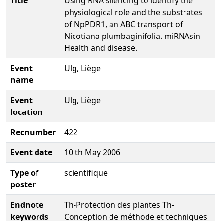
Title
Using RNA silencing to identify the
physiological role and the substrates
of NpPDR1, an ABC transport of
Nicotiana plumbaginifolia. miRNAsin
Health and disease.
Event
Ulg, Liège
name
Event
Ulg, Liège
location
Recnumber
422
Event date
10 th May 2006
Type of
scientifique
poster
Endnote
Th-Protection des plantes Th-
keywords
Conception de méthode et techniques