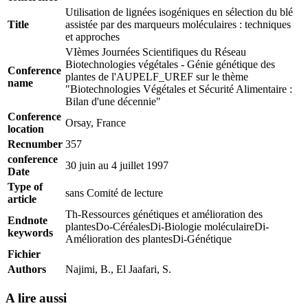
Utilisation de lignées isogéniques en sélection du blé
Title
assistée par des marqueurs moléculaires : techniques
et approches
VIèmes Journées Scientifiques du Réseau
Biotechnologies végétales - Génie génétique des
Conference
plantes de l'AUPELF_UREF sur le thème
name
"Biotechnologies Végétales et Sécurité Alimentaire :
Bilan d'une décennie"
Conference
Orsay, France
location
Recnumber
357
conference
30 juin au 4 juillet 1997
Date
Type of
sans Comité de lecture
article
Th-Ressources génétiques et amélioration des
Endnote
plantesDo-CéréalesDi-Biologie moléculaireDi-
keywords
Amélioration des plantesDi-Génétique
Fichier
Authors
Najimi, B., El Jaafari, S.
A lire aussi