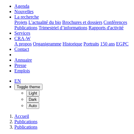
Agenda
Nouvelles
La recherche
Projets
L'actualité du bio
Brochures et dossiers
Conférences
Publications
Trimestriel d’informations
Rapports d'activité
Services
CRA-W
A propos
Organigramme
Historique
Portraits
150 ans
EGPC
Contact
Annuaire
Presse
Emplois
EN
Toggle theme
Light
Dark
Auto
Accueil
Publications
Publications