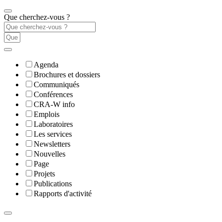
Que cherchez-vous ?
Agenda
Brochures et dossiers
Communiqués
Conférences
CRA-W info
Emplois
Laboratoires
Les services
Newsletters
Nouvelles
Page
Projets
Publications
Rapports d'activité