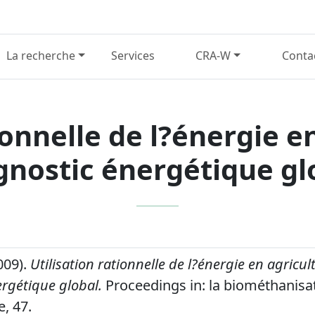
La recherche
Services
CRA-W
Conta
ionnelle de l?énergie e
gnostic énergétique gl
009).
Utilisation rationnelle de l?énergie en agricul
rgétique global.
Proceedings in: la biométhanisati
e, 47.