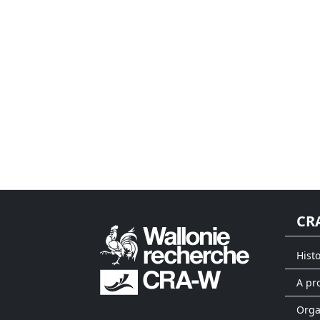
CR
Hist
A pr
Org