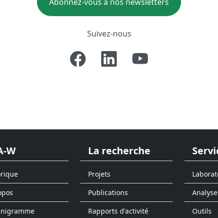
Abonnez-vous à nos newsletters
Suivez-nous
A-W
La recherche
Servi
orique
Projets
Laborat
opos
Publications
Analyse
anigramme
Rapports d'activité
Outils