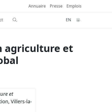
Annuaire
Presse
Emplois
ct
EN
n agriculture et
obal
ture et
on, Villers-la-