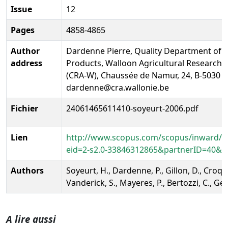
Issue
12
Pages
4858-4865
Author
Dardenne Pierre, Quality Department of 
address
Products, Walloon Agricultural Research 
(CRA-W), Chaussée de Namur, 24, B-5030 
dardenne@cra.wallonie.be
Fichier
24061465611410-soyeurt-2006.pdf
Lien
http://www.scopus.com/scopus/inward/re
eid=2-s2.0-33846312865&partnerID=40&re
Authors
Soyeurt, H., Dardenne, P., Gillon, D., Croque
Vanderick, S., Mayeres, P., Bertozzi, C., Gen
A lire aussi