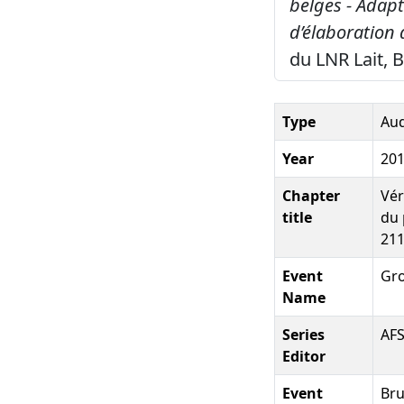
belges - Adapt
d’élaboration
du LNR Lait, 
Type
Aud
Year
20
Chapter
Vér
title
du 
21
Event
Gro
Name
Series
AF
Editor
Event
Bru