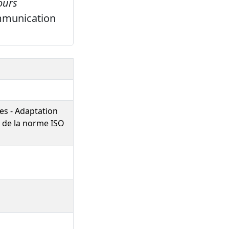
ours
mmunication
ges - Adaptation
n de la norme ISO