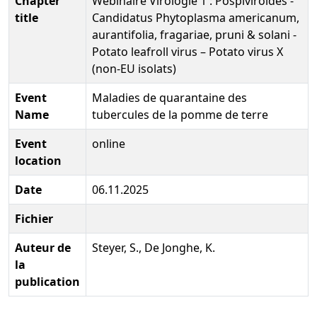
Chapter
Wébinaire Virologie 1 : Pospiviroïdes -
title
Candidatus Phytoplasma americanum,
aurantifolia, fragariae, pruni & solani -
Potato leafroll virus – Potato virus X
(non‐EU isolats)
Event
Maladies de quarantaine des
Name
tubercules de la pomme de terre
Event
online
location
Date
06.11.2025
Fichier
Auteur de
Steyer, S., De Jonghe, K.
la
publication