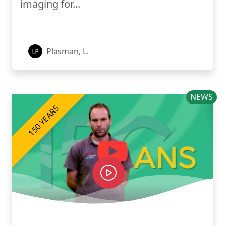
imaging for...
Plasman, L.
NEWS
150 YEARS