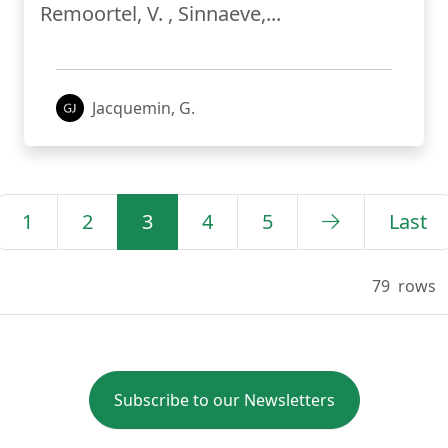
Remoortel, V. , Sinnaeve,...
Jacquemin, G.
1
2
3
4
5
Last
79
rows
Subscribe to our Newsletters