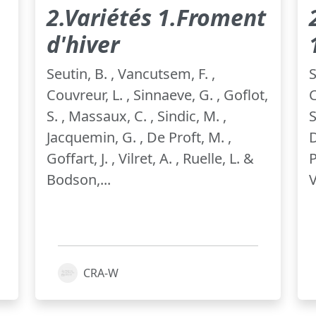
2.Variétés 1.Froment
d'hiver
Seutin, B. , Vancutsem, F. ,
S
Couvreur, L. , Sinnaeve, G. , Goflot,
C
S. , Massaux, C. , Sindic, M. ,
S
Jacquemin, G. , De Proft, M. ,
D
Goffart, J. , Vilret, A. , Ruelle, L. &
P
Bodson,...
V
CRA-W