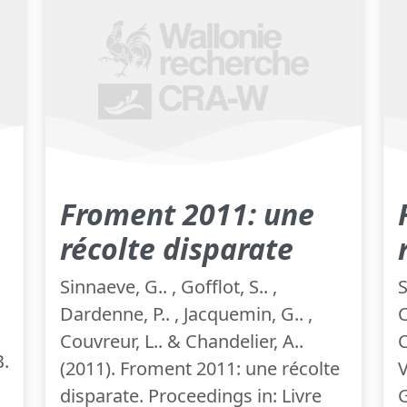
Froment 2011: une
récolte disparate
Sinnaeve, G.. , Gofflot, S.. ,
S
Dardenne, P.. , Jacquemin, G.. ,
C
Couvreur, L.. & Chandelier, A..
C
B.
(2011). Froment 2011: une récolte
V
disparate. Proceedings in: Livre
G