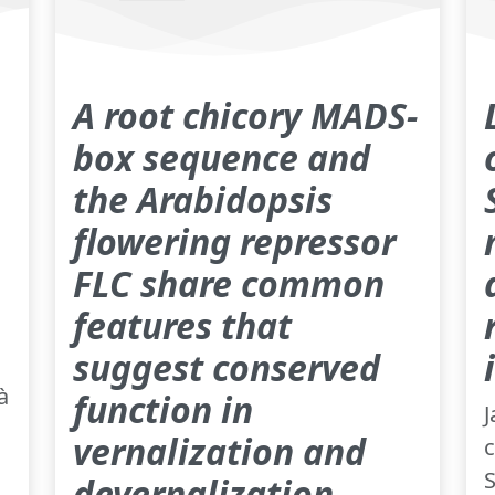
A root chicory MADS-
box sequence and
the Arabidopsis
flowering repressor
FLC share common
features that
suggest conserved
à
function in
J
vernalization and
c
S
devernalization