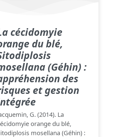
La cécidomyie
orange du blé,
Sitodiplosis
mosellana (Géhin) :
appréhension des
risques et gestion
intégrée
acquemin, G. (2014). La
écidomyie orange du blé,
itodiplosis mosellana (Géhin) :