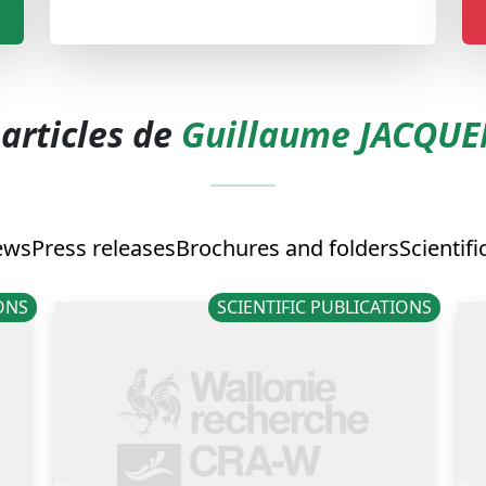
 articles de
Guillaume JACQU
ews
Press releases
Brochures and folders
Scientifi
IONS
SCIENTIFIC PUBLICATIONS