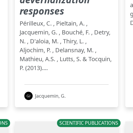
a
responses
g
D
Périlleux, C. , Pieltain, A. ,
Jacquemin, G. , Bouché, F. , Detry,
N. , D'aloia, M. , Thiry, L. ,
Aljochim, P. , Delansnay, M. ,
Mathieu, A.S. , Lutts, S. & Tocquin,
P. (2013)....
Jacquemin, G.
IONS
SCIENTIFIC PUBLICATIONS