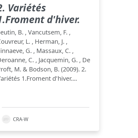
2. Variétés
1.Froment d'hiver.
eutin, B. , Vancutsem, F. ,
ouvreur, L. , Herman, J. ,
innaeve, G. , Massaux, C. ,
eroanne, C. , Jacquemin, G. , De
roft, M. & Bodson, B. (2009). 2.
ariétés 1.Froment d'hiver....
CRA-W