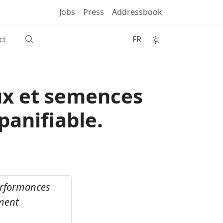
Jobs
Press
Addressbook
ct
FR
ux et semences
panifiable.
rformances
oment