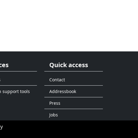
ces
Quick access
s
Contact
n support tools
Addressbook
Press
Jobs
ty