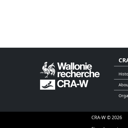
CR
Histo
Abou
Org
CRA-W © 2026