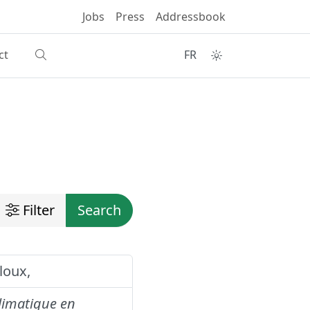
Jobs
Press
Addressbook
ct
FR
Filter
Search
oux,
limatique en