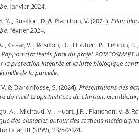
be.
janvier 2024.
, Y. , Rosillon, D. & Planchon, V. (2024).
Bilan bioc
be.
février 2024.
. , Cesar, V. , Rosillon, D. , Houben, P. , Lebrun, P.
.
Rapport d'activités final du projet POTATOSMART II
la protection intégrée et la lutte biologique contr
chelle de la parcelle.
 V. & Dandrifosse, S. (2024).
Présentations des act
re du Field Crops Institute de Chirpan.
Gembloux, 
go, A. , Michaud, V. , Huart, J.P. , Planchon, V. & Ro
ue des obstacles autour des stations météo agrico
e Lidar III (SPW), 23/5/2024.