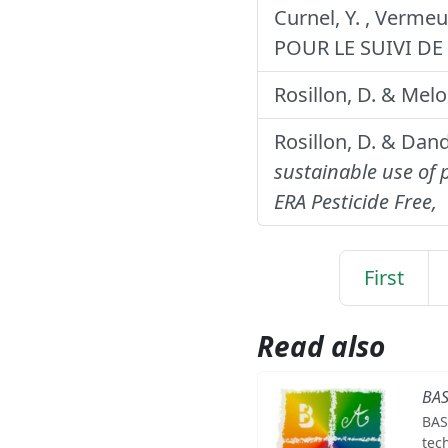
Curnel, Y. , Verme
POUR LE SUIVI D
Rosillon, D. & Melo
Rosillon, D. & Dand
sustainable use of 
ERA Pesticide Free,
First
Read also
BA
BAS
tec