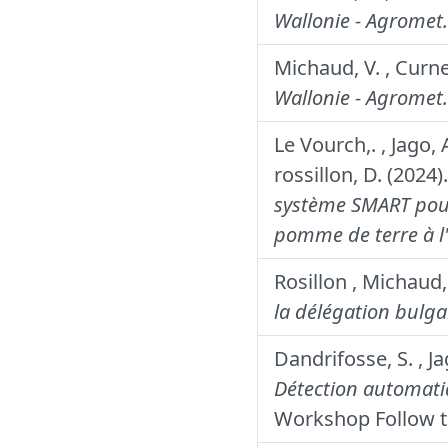
Wallonie - Agromet.
Michaud, V. , Curnel
Wallonie - Agromet.
Le Vourch,. , Jago, A
rossillon, D. (2024)
système SMART pour 
pomme de terre à l'é
Rosillon , Michaud,
la délégation bulga
Dandrifosse, S. , Ja
Détection automatiq
Workshop Follow th