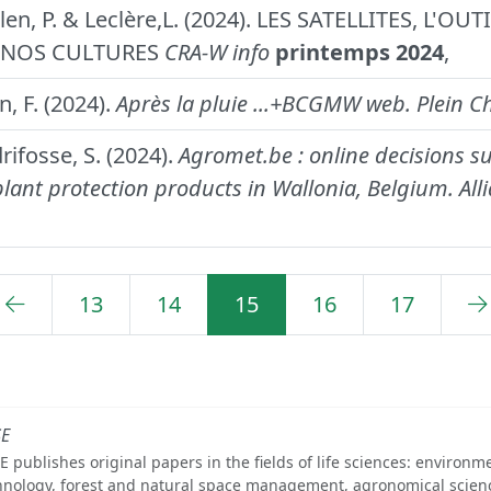
ulen, P. & Leclère,L. (2024). LES SATELLITES, L'O
E NOS CULTURES
CRA-W info
printemps 2024
,
n, F. (2024).
Après la pluie ...+BCGMW web.
Plein C
rifosse, S. (2024).
Agromet.be : online decisions su
plant protection products in Wallonia, Belgium.
All
13
14
15
16
17
SE
E publishes original papers in the fields of life sciences: environm
hnology, forest and natural space management, agronomical scien