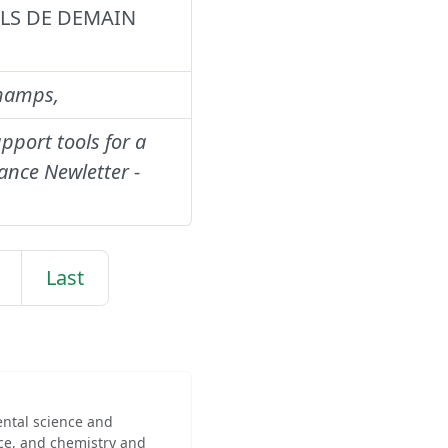
UTILS DE DEMAIN
hamps,
pport tools for a
iance Newletter -
Last
ental science and
ce, and chemistry and