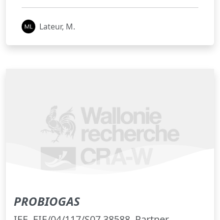
Lateur, M.
PROBIOGAS
IEE, EIE/04/117/S07.38588. Partner