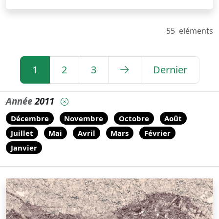
55
eléments
1
2
3
Dernier
Année
2011
Décembre
Novembre
Octobre
Août
Juillet
Mai
Avril
Mars
Février
Janvier