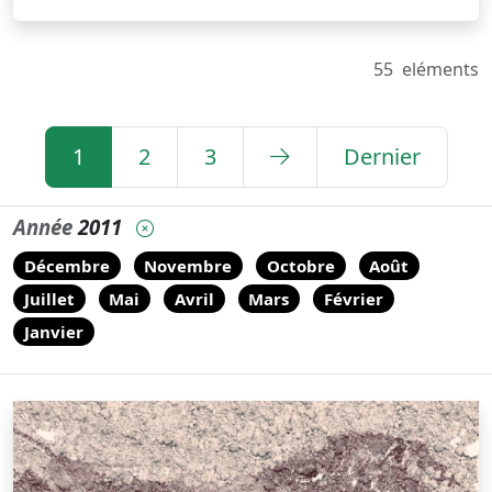
55
eléments
1
2
3
Dernier
Année
2011
Décembre
Novembre
Octobre
Août
Juillet
Mai
Avril
Mars
Février
Janvier