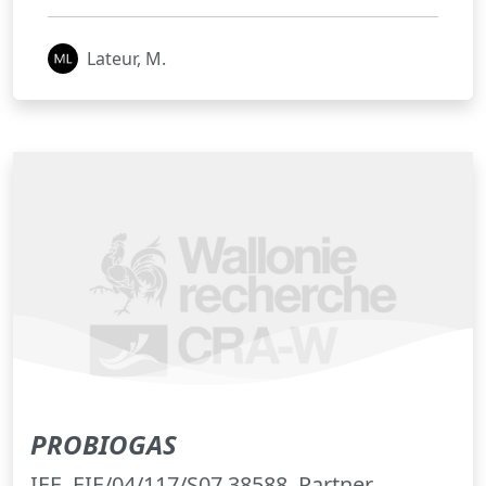
Lateur, M.
PROBIOGAS
IEE, EIE/04/117/S07.38588. Partner