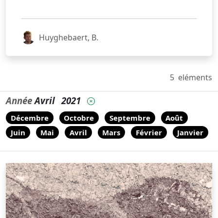
Huyghebaert, B.
5
eléments
Année
Avril
2021
Décembre
Octobre
Septembre
Août
Juin
Mai
Avril
Mars
Février
Janvier