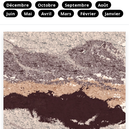
Décembre
Octobre
Septembre
Août
Juin
Mai
Avril
Mars
Février
Janvier