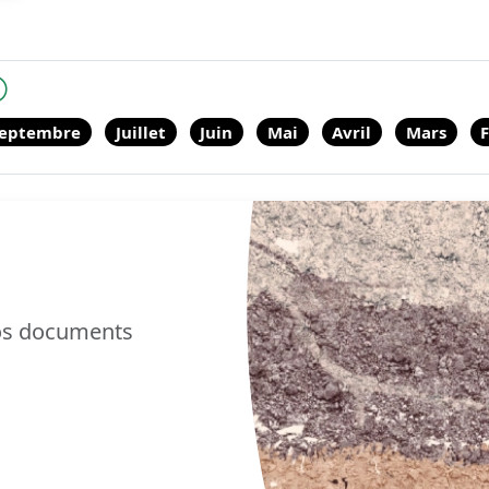
eptembre
Juillet
Juin
Mai
Avril
Mars
F
nos documents