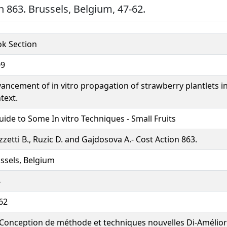
n 863. Brussels, Belgium, 47-62.
k Section
09
ancement of in vitro propagation of strawberry plantlets in
text.
uide to Some In vitro Techniques - Small Fruits
zetti B., Ruzic D. and Gajdosova A.- Cost Action 863.
ssels, Belgium
4
62
Conception de méthode et techniques nouvelles Di-Améliora