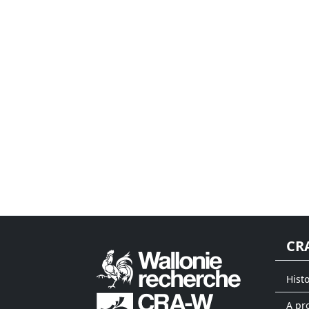
CR
Hist
A pr