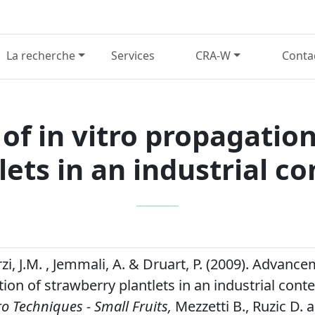
La recherche
Services
CRA-W
Conta
f in vitro propagation
lets in an industrial co
erzi, J.M. , Jemmali, A. & Druart, P. (2009). Advance
ion of strawberry plantlets in an industrial conte
ro Techniques - Small Fruits,
Mezzetti B., Ruzic D.