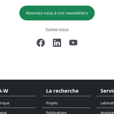
Abonnez-vous à nos newsletters
Suivez-nous
A-W
La recherche
Servi
orique
Projets
Laborat
opos
Publications
Analyse