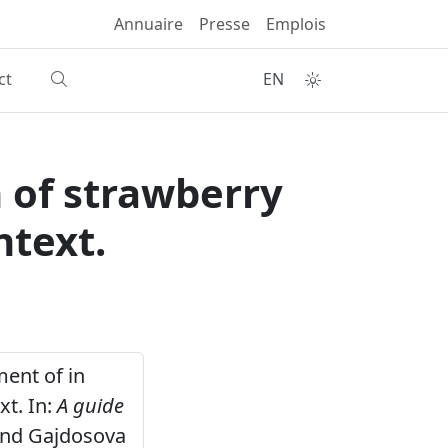
Annuaire
Presse
Emplois
ct
EN
 of strawberry
ntext.
ment of in
xt. In:
A guide
 and Gajdosova