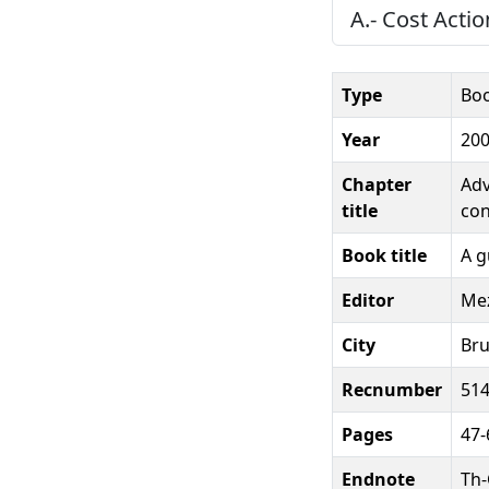
A.- Cost Actio
Type
Boo
Year
20
Chapter
Adv
title
con
Book title
A g
Editor
Mez
City
Bru
Recnumber
51
Pages
47-
Endnote
Th-