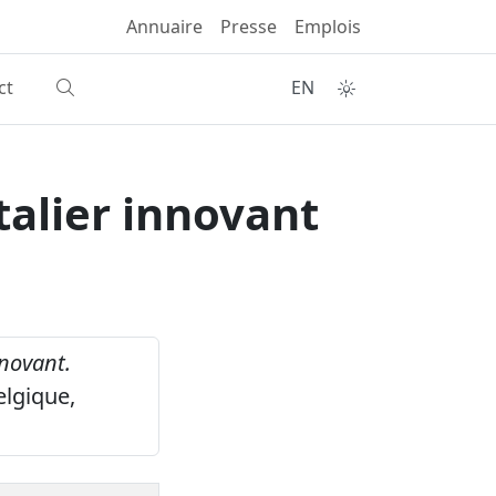
Annuaire
Presse
Emplois
ct
EN
talier innovant
nnovant.
elgique,