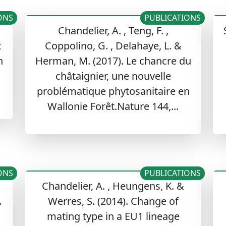
ONS
PUBLICATIONS
Chandelier, A. , Teng, F. ,
t
Coppolino, G. , Delahaye, L. &
n
Herman, M. (2017). Le chancre du
châtaignier, une nouvelle
problématique phytosanitaire en
Wallonie Forêt.Nature 144,...
ONS
PUBLICATIONS
Chandelier, A. , Heungens, K. &
.
Werres, S. (2014). Change of
mating type in a EU1 lineage