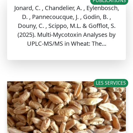
PUBLICATIONS
Jonard, C. , Chandelier, A. , Eylenbosch,
D. , Pannecoucque, J. , Godin, B. ,
Douny, C. , Scippo, M.L. & Gofflot, S.
(2025). Multi-Mycotoxin Analyses by
UPLC-MS/MS in Wheat: The...
LES SERVICES