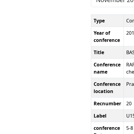
Type
Con
Year of
20
conference
Title
BA
Conference
RAF
name
che
Conference
Pra
location
Recnumber
20
Label
U15
conference
5-8