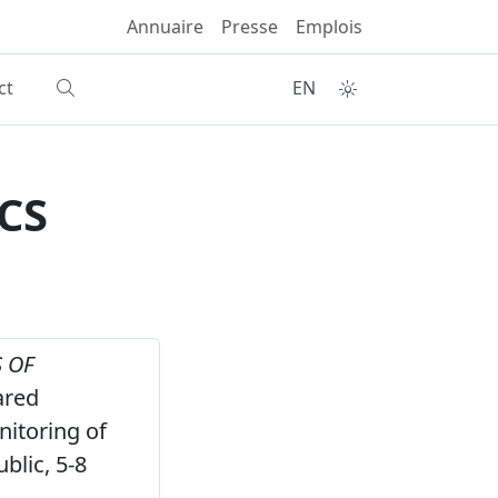
Annuaire
Presse
Emplois
ct
EN
CS
S OF
ared
itoring of
blic, 5-8