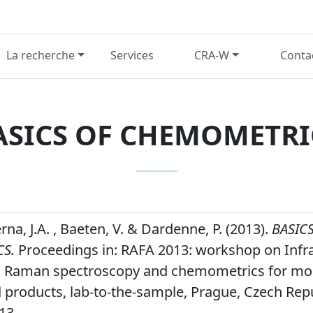
La recherche
Services
CRA-W
Conta
ASICS OF CHEMOMETRI
na, J.A. , Baeten, V. & Dardenne, P. (2013).
BASIC
S.
Proceedings in: RAFA 2013: workshop on Infr
, Raman spectroscopy and chemometrics for mon
 products, lab-to-the-sample, Prague, Czech Repu
13,