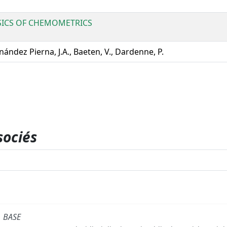
SICS OF CHEMOMETRICS
nández Pierna, J.A., Baeten, V., Dardenne, P.
sociés
BASE